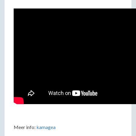
Meer info:
kamagea