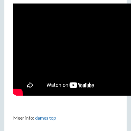
Meer info:
dames top