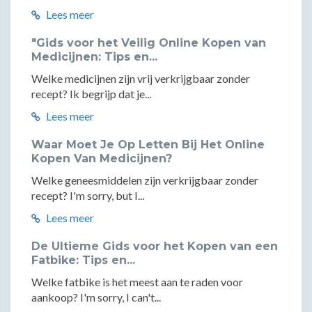
Lees meer
"Gids voor het Veilig Online Kopen van
Medicijnen: Tips en...
Welke medicijnen zijn vrij verkrijgbaar zonder
recept? Ik begrijp dat je...
Lees meer
Waar Moet Je Op Letten Bij Het Online
Kopen Van Medicijnen?
Welke geneesmiddelen zijn verkrijgbaar zonder
recept? I'm sorry, but I...
Lees meer
De Ultieme Gids voor het Kopen van een
Fatbike: Tips en...
Welke fatbike is het meest aan te raden voor
aankoop? I'm sorry, I can't...