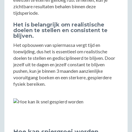
zichtbare resultaten behalen binnen deze
tijdsperiode.
Het is belangrijk om realistische
doelen te stellen en consistent te
blijven.
Het opbouwen van spiermassa vergt tijd en
toewijding, dus het is essentieel om realistische
doelen te stellen en gedisciplineerd te blijven. Door
jezelf uit te dagen en jezelf constant te blijven
pushen, kun je binnen 3 maanden aanzienlijke
vooruitgang boeken en een sterkere, gespierdere
fysiek bereiken.
Hoe kan spiergroei worden