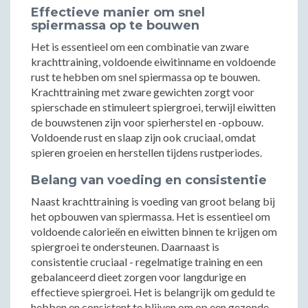
Effectieve manier om snel
spiermassa op te bouwen
Het is essentieel om een combinatie van zware
krachttraining, voldoende eiwitinname en voldoende
rust te hebben om snel spiermassa op te bouwen.
Krachttraining met zware gewichten zorgt voor
spierschade en stimuleert spiergroei, terwijl eiwitten
de bouwstenen zijn voor spierherstel en -opbouw.
Voldoende rust en slaap zijn ook cruciaal, omdat
spieren groeien en herstellen tijdens rustperiodes.
Belang van voeding en consistentie
Naast krachttraining is voeding van groot belang bij
het opbouwen van spiermassa. Het is essentieel om
voldoende calorieën en eiwitten binnen te krijgen om
spiergroei te ondersteunen. Daarnaast is
consistentie cruciaal - regelmatige training en een
gebalanceerd dieet zorgen voor langdurige en
effectieve spiergroei. Het is belangrijk om geduld te
hebben en consistent te blijven om op een gezonde