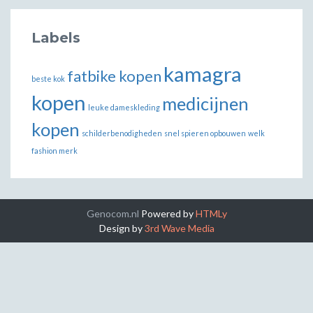
Labels
kamagra
fatbike kopen
beste kok
kopen
medicijnen
leuke dameskleding
kopen
schilderbenodigheden
snel spieren opbouwen
welk
fashion merk
Genocom.nl
Powered by
HTMLy
Design by
3rd Wave Media